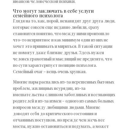
нюансов человеческой психики.
Что могут заключать в себе услуги
семейного психолога
Глядя на то, как, порой, ненавидят друг друга люди,
которые совсем еще недавно любили, сразу
становится понятно, что между ними произошло
что-то неприятное и как минимум один из них не
хочет это принимать и мириться. В такой ситуации
не помогут даже близкие друзья. Здесь нужен
человек грамотный и мыслящий не предвзято, что
по сути характеризует позицию психолога.
Семейный очаг – вещь очень хрупкая.
Многие пары распались из-за нерешенных бытовых
проблем, жилищных неурядиц, из-за
вмешательства слишком заботливых и всезнающих
родителей и из-за измен – одного из самых больных
вопросов между любящими людьми. Многие
доводят себя до критического состояния и
отчаянных поступков, но прежде чем жечь все
мосты, нужно остановиться и подумать, а может