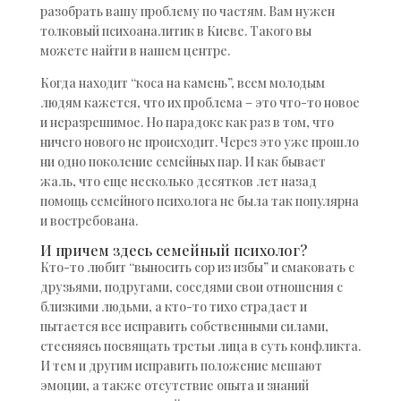
разобрать вашу проблему по частям. Вам нужен
толковый психоаналитик в Киеве. Такого вы
можете найти в нашем центре.
Когда находит “коса на камень”, всем молодым
людям кажется, что их проблема – это что-то новое
и неразрешимое. Но парадокс как раз в том, что
ничего нового не происходит. Через это уже прошло
ни одно поколение семейных пар. И как бывает
жаль, что еще несколько десятков лет назад
помощь семейного психолога не была так популярна
и востребована.
И причем здесь семейный психолог?
Кто-то любит “выносить сор из избы” и смаковать с
друзьями, подругами, соседями свои отношения с
близкими людьми, а кто-то тихо страдает и
пытается все исправить собственными силами,
стесняясь посвящать третьи лица в суть конфликта.
И тем и другим исправить положение мешают
эмоции, а также отсутствие опыта и знаний