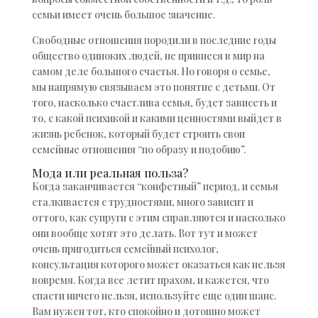
семьи имеет очень большое значение.
Свободные отношения породили в последние годы
общество одиноких людей, не привнеся в мир на
самом деле большого счастья. Но говоря о семье,
мы напрямую связываем это понятие с детьми. От
того, насколько счастлива семья, будет зависеть и
то, с какой психикой и какими ценностями выйдет в
жизнь ребенок, который будет строить свои
семейные отношения “по образу и подобию”.
Мода или реальная польза?
Когда заканчивается “конфетный” период, и семья
сталкивается с трудностями, много зависит и
оттого, как супруги с этим справляются и насколько
они вообще хотят это делать. Вот тут и может
очень пригодиться семейный психолог,
консультация которого может оказаться как нельзя
вовремя. Когда все летит прахом, и кажется, что
спасти ничего нельзя, используйте еще один шанс.
Вам нужен тот, кто спокойно и дотошно может