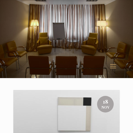
18
NOV